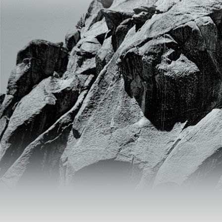
Trihydrate- (C2H5)2NCSSNa.3H2O