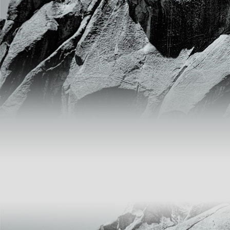
Sodium ethyl xanthate -
C2H5OCSSNa
Liên hệ 0904.563.586
Natri diethyldithiocarbamate
trihydrat, ethyl thiocarbamate,
Sodium Diethyldithiocarbamate
Liên hệ 0904.563.586