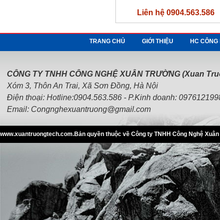
Liên hệ 0904.563.586
TRANG CHỦ
GIỚI THIỆU
HC CÔNG 
Natri Clorua
Liên hệ 0904.563.586
CÔNG TY TNHH CÔNG NGHỆ XUÂN TRƯỜNG (Xuan Truon
Xóm 3, Thôn An Trai, Xã Sơn Đồng, Hà Nội
Điện thoại: Hotline:0904.563.586 - P.Kinh doanh: 09761219
Email:
Congnghexuantruong@gmail.com
www.xuantruongtech.com.Bản quyền thuộc về Công ty TNHH Công Nghệ Xuân T
PROPYLENE GLYCOL
Liên hệ 0904.563.586