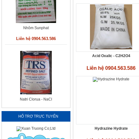
Nhôm Sunphat
Liên hệ 0904.563.586
Acid Oxalic - C2H2O4
Liên hệ 0904.563.586
Natri Clorua - NaCl
Liên hệ 0904.563.586
HỔ TRỢ TRỰC TUYẾN
Hydrazine Hydrate