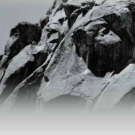
Acid Formalin
Liên hệ 0904.563.586
ETDA-4Na - C10H16N2O8
Liên hệ 0904.563.586