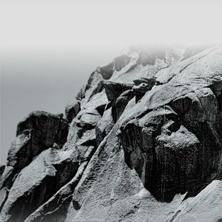
Axit Photphoric
Liên hệ 0904.563.586
Natri phosphat - Na₃PO₄·12H₂O
Liên hệ 0904.563.586