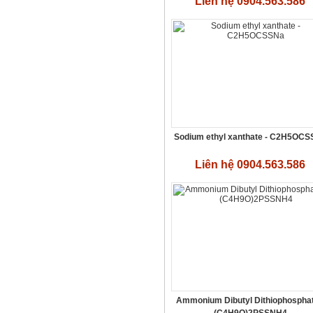
Liên hệ 0904.563.586
PROPYLENE GLYCOL
Liên hệ 0904.563.586
Sodium ethyl xanthate - C2H5OC
Liên hệ 0904.563.586
Xút
Liên hệ 0904.563.586
Ammonium Dibutyl Dithiophosphat
(C4H9O)2PSSNH4