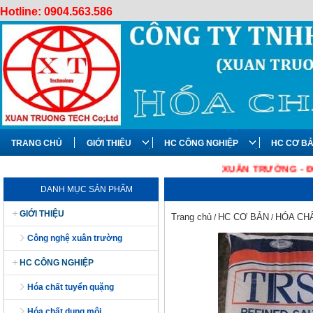
Hotline: 0904.563.586
TRANG CHỦ
GIỚI THIỆU
HC CÔNG NGHIỆP
HC CƠ B
XUÂN TRƯỜNG - ĐƠN VỊ CUN
DANH MỤC SẢN PHẨM
GIỚI THIỆU
Trang chủ
HC CƠ BẢN
HÓA CH
/
/
công nghệ xuân trường
HC CÔNG NGHIỆP
hóa chất tuyển quặng
hóa chất dung môi