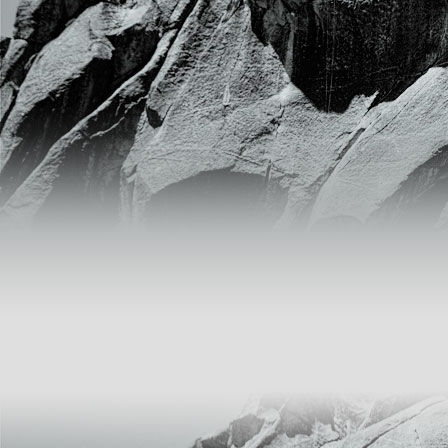
Natri diethyldithiocarbamate
trihydrat, ethyl thiocarbamate,
Sodium Diethyldithiocarbamate
Liên hệ 0904.563.586
Trihydrate- (C2H5)2NCSSNa.3H2O