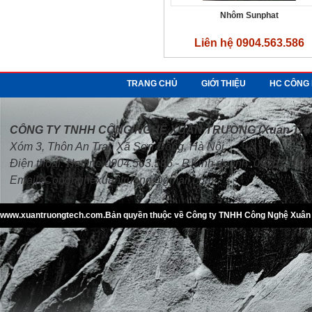
Nhôm Sunphat
Liên hệ 0904.563.586
TRANG CHỦ
GIỚI THIỆU
HC CÔNG 
Natri phosphat - Na₃PO₄·12H₂O
Liên hệ 0904.563.586
CÔNG TY TNHH CÔNG NGHỆ XUÂN TRƯỜNG (Xuan Truon
Xóm 3, Thôn An Trai, Xã Sơn Đồng, Hà Nội
Điện thoại: Hotline:0904.563.586 - P.Kinh doanh: 09761219
Email:
Congnghexuantruong@gmail.com
www.xuantruongtech.com.Bản quyền thuộc về Công ty TNHH Công Nghệ Xuân T
Calcium chloride - CaCl2
Liên hệ 0904.563.586