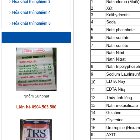
hóa chất thí nghiệm 3
1
Natri clorua (Muối)
2
Xút
hóa chất thí nghiệm 4
3
Kalihydroxits
4
Soda
hóa chất thí nghiệm 5
strontium carbonate - SrCO3
5
Natri phosphate
Liên hệ 0904.563.586
6
Natri sunfate
7
Natri sunfite
Natri Nitrit
Natri Nitrat
8
N
atri tripolyphosp
9
Sodium
Laurinsunf
EDTA Na
10
2
EDTA Na
11
4
Nhôm Sunphat
12
Thủy tinh lỏng
13
Natri metasilicate
Liên hệ 0904.563.586
14
Gelatine
15
Glycerine
16
Urotropine (Hexam
III
AXIT