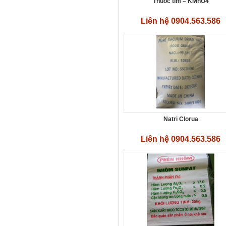
Thuốc tím – KMnO4
Liên hệ 0904.563.586
ETDA-4Na - C10H16N2O8
Liên hệ 0904.563.586
Natri Clorua
Liên hệ 0904.563.586
Axit Photphoric
Liên hệ 0904.563.586