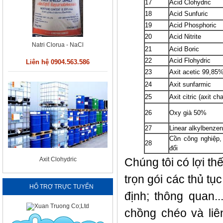
17
Acid Clohydric
18
Acid Sunfuric
19
Acid Phosphoric
20
Acid Nitrite
Natri Clorua - NaCl
21
Acid Boric
22
Acid Flohydric
Liên hệ 0904.563.586
23
Axit acetic 99,85
24
Axit sunfarmic
25
Axit citric (axit ch
26
Oxy già 50%
27
Linear alkylbenzen
Cồn công nghiệp,
28
đối
Axit Clohydric
Chúng tôi có lợi th
Liên hệ 0904.563.586
trọn gói các thủ tụ
HỔ TRỢ TRỰC TUYẾN
định; thông quan..
chồng chéo và liê