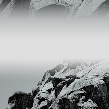
SODIUM BUTYL XANTHATE (SBX)
– C4H9OCSSNa DV
Liên hệ 0904.563.586
Sodium ethyl xanthate -
C2H5OCSSNa
Liên hệ 0904.563.586