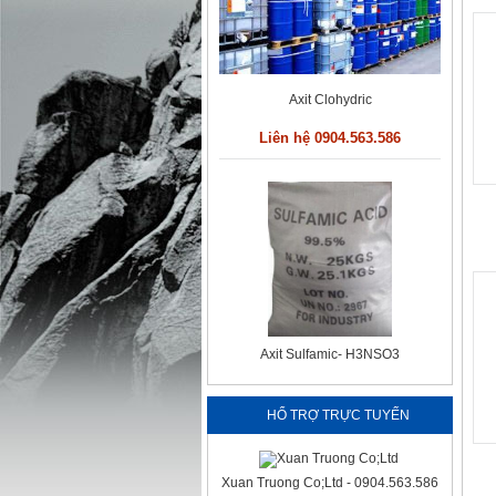
Axit Clohydric
Liên hệ 0904.563.586
Axit Sulfamic- H3NSO3
Liên hệ 0904.563.586
HỔ TRỢ TRỰC TUYẾN
Xuan Truong Co;Ltd - 0904.563.586