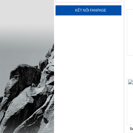
KẾT NỐI FANPAGE
Natri Clorua
Liên hệ 0904.563.586
PROPYLENE GLYCOL
Liên hệ 0904.563.586
S