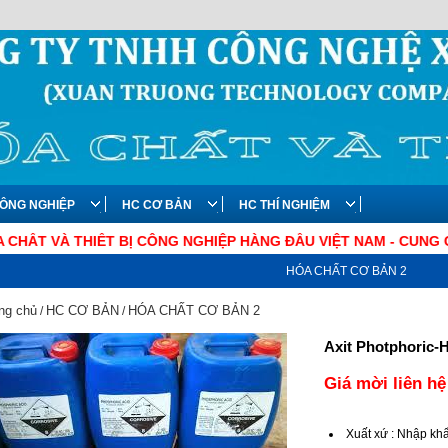
ÔNG NGHIỆP
HC CƠ BẢN
HC THÍ NGHIỆM
À THIẾT BỊ CÔNG NGHIỆP HÀNG ĐẦU VIỆT NAM - CUNG CẤP HÀN
HÓA CHẤT CƠ BẢN 2
ng chủ
HC CƠ BẢN
HÓA CHẤT CƠ BẢN 2
/
/
Axit Photphoric
Giá mời liên hệ
Xuất xứ
:
Nhập khẩ