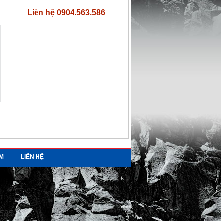
Liên hệ 0904.563.586
ỆM
LIÊN HỆ
1585