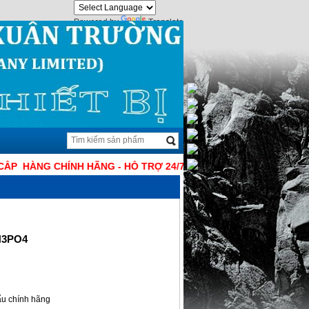
Powered by
Translate
G CHÍNH HÃNG - HỖ TRỢ 24/7 - GIÁ TỐT NHẤT THỊ TRƯỜNG
-H3PO4
u chính hãng