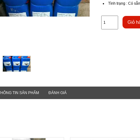
Tình trạng
:
Có sẵ
Giỏ h
THÔNG TIN SẢN PHẨM
ĐÁNH GIÁ
Sản phẩm khác