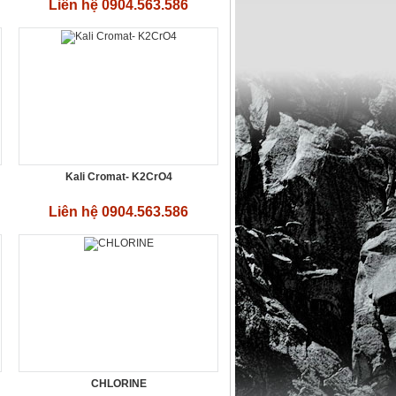
Liên hệ 0904.563.586
Kali Cromat- K2CrO4
Liên hệ 0904.563.586
CHLORINE