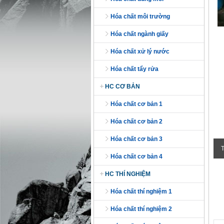
hóa chất môi trường
Nikel Sulphate
hóa chất ngành giấy
Liên hệ 0904.563.586
hóa chất xử lý nước
hóa chất tẩy rửa
HC CƠ BẢN
hóa chất cơ bản 1
hóa chất cơ bản 2
hóa chất cơ bản 3
strontium carbonate - SrCO3
hóa chất cơ bản 4
Liên hệ 0904.563.586
HC THÍ NGHIỆM
hóa chất thí nghiệm 1
hóa chất thí nghiệm 2