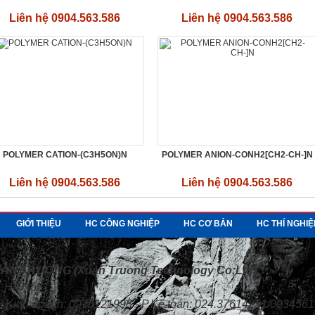
Liên hệ 0904.563.586
Liên hệ 0904.563.586
POLYMER CATION-(C3H5ON)N
POLYMER ANION-CONH2[CH2-CH-]N
Liên hệ 0904.563.586
Liên hệ 0904.563.586
GIỚI THIỆU
HC CÔNG NGHIỆP
HC CƠ BẢN
HC THÍ NGHI
N TRƯỜNG (Xuan Truong Technology Co;Ltd)
, Hà Nội
- P.Kinh doanh: 0976121998 - P.Kế toán: 024.37614231/093456