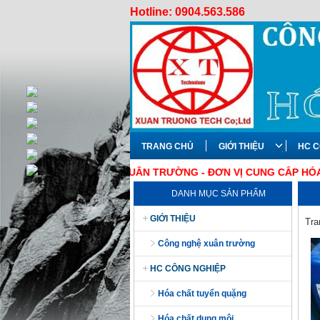
Hotline: 0904.563.586
TRANG CHỦ
GIỚI THIỆU
HC C
XUÂN TRƯỜNG - ĐƠN VỊ CUNG CẤP HÓA CHẤT V
DANH MỤC SẢN PHẨM
GIỚI THIỆU
Tra
công nghệ xuân trường
HC CÔNG NGHIỆP
hóa chất tuyển quặng
hóa chất dung môi