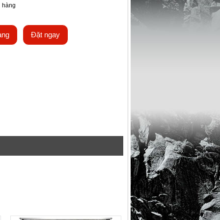
n hàng
àng
Đặt ngay