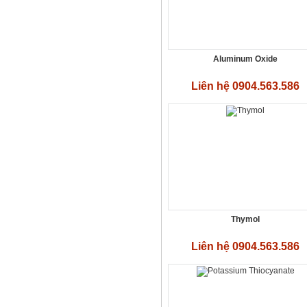
Aluminum Oxide
Liên hệ 0904.563.586
Natri diethyldithiocarbamate
trihydrat, ethyl thiocarbamate,
Sodium Diethyldithiocarbamate
Liên hệ 0904.563.586
Trihydrate- (C2H5)2NCSSNa.3H2O
Thymol
Liên hệ 0904.563.586