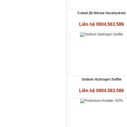
Cobalt (II) Nitrate hexahydrate
Liên hệ 0904.563.586
Natri phosphat - Na₃PO₄·12H₂O
Liên hệ 0904.563.586
Sodium Hydrogen Sulfite
Liên hệ 0904.563.586
Calcium chloride - CaCl2
Liên hệ 0904.563.586