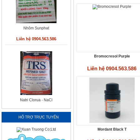
Natri Clorua - NaCl
Liên hệ 0904.563.586
Bromocresol Purple
Liên hệ 0904.563.586
Axit Clohydric
Liên hệ 0904.563.586
HỔ TRỢ TRỰC TUYẾN
Mordant Black T