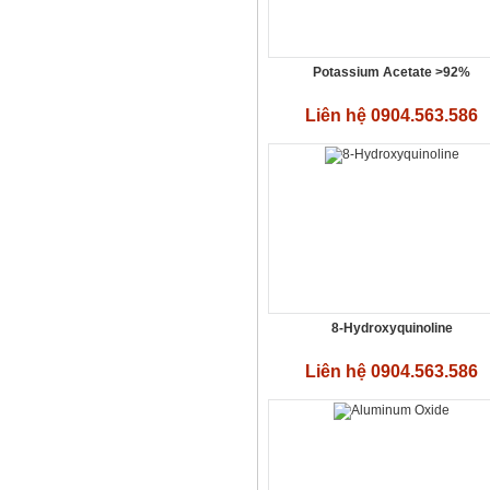
Potassium Acetate >92%
Liên hệ 0904.563.586
SODIUM BUTYL XANTHATE (SBX)
– C4H9OCSSNa DV
Liên hệ 0904.563.586
8-Hydroxyquinoline
Liên hệ 0904.563.586
Sodium ethyl xanthate -
C2H5OCSSNa
Liên hệ 0904.563.586